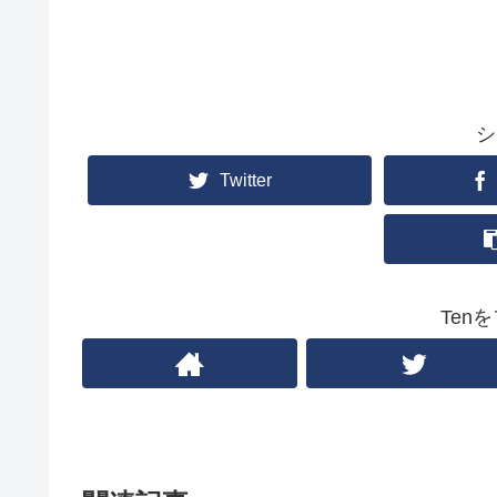
シ
Twitter
Ten